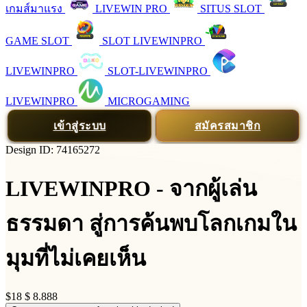
เกมส์มาแรง
LIVEWIN PRO
SITUS SLOT
GAME SLOT
SLOT LIVEWINPRO
LIVEWINPRO
SLOT-LIVEWINPRO
LIVEWINPRO
MICROGAMING
เข้าสู่ระบบ
สมัครสมาชิก
Design ID: 74165272
LIVEWINPRO - จากผู้เล่น
ธรรมดา สู่การค้นพบโลกเกมใน
มุมที่ไม่เคยเห็น
$18
$ 8.888