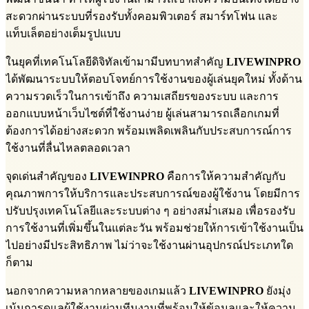
สะดวกผ่านระบบที่รองรับทั้งคอมพิวเตอร์ สมาร์ทโฟน และ
แท็บเล็ตอย่างเต็มรูปแบบ
ในยุคที่เทคโนโลยีดิจิทัลเข้ามามีบทบาทสำคัญ
LIVEWINPRO
ได้พัฒนาระบบให้ตอบโจทย์การใช้งานของผู้เล่นยุคใหม่ ทั้งด้าน
ความรวดเร็วในการเข้าถึง ความเสถียรของระบบ และการ
ออกแบบหน้าเว็บไซต์ที่ใช้งานง่าย ผู้เล่นสามารถเลือกเกมที่
ต้องการได้อย่างสะดวก พร้อมเพลิดเพลินกับประสบการณ์การ
ใช้งานที่ลื่นไหลตลอดเวลา
จุดเด่นสำคัญของ
LIVEWINPRO
คือการให้ความสำคัญกับ
คุณภาพการให้บริการและประสบการณ์ของผู้ใช้งาน โดยมีการ
ปรับปรุงเทคโนโลยีและระบบต่าง ๆ อย่างสม่ำเสมอ เพื่อรองรับ
การใช้งานที่เพิ่มขึ้นในแต่ละวัน พร้อมช่วยให้การเข้าใช้งานเป็น
ไปอย่างมีประสิทธิภาพ ไม่ว่าจะใช้งานผ่านอุปกรณ์ประเภทใด
ก็ตาม
นอกจากความหลากหลายของเกมแล้ว
LIVEWINPRO
ยังมุ่ง
เน้นการดูแลผู้ใช้งานผ่านทีมงานที่พร้อมให้ข้อมูลและให้ความ