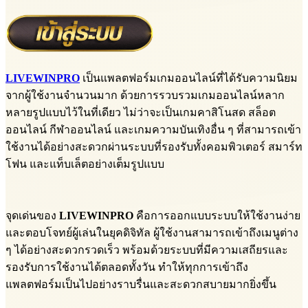
LIVEWINPRO
เป็นแพลตฟอร์มเกมออนไลน์ที่ได้รับความนิยม
จากผู้ใช้งานจำนวนมาก ด้วยการรวบรวมเกมออนไลน์หลาก
หลายรูปแบบไว้ในที่เดียว ไม่ว่าจะเป็นเกมคาสิโนสด สล็อต
ออนไลน์ กีฬาออนไลน์ และเกมความบันเทิงอื่น ๆ ที่สามารถเข้า
ใช้งานได้อย่างสะดวกผ่านระบบที่รองรับทั้งคอมพิวเตอร์ สมาร์ท
โฟน และแท็บเล็ตอย่างเต็มรูปแบบ
จุดเด่นของ
LIVEWINPRO
คือการออกแบบระบบให้ใช้งานง่าย
และตอบโจทย์ผู้เล่นในยุคดิจิทัล ผู้ใช้งานสามารถเข้าถึงเมนูต่าง
ๆ ได้อย่างสะดวกรวดเร็ว พร้อมด้วยระบบที่มีความเสถียรและ
รองรับการใช้งานได้ตลอดทั้งวัน ทำให้ทุกการเข้าถึง
แพลตฟอร์มเป็นไปอย่างราบรื่นและสะดวกสบายมากยิ่งขึ้น