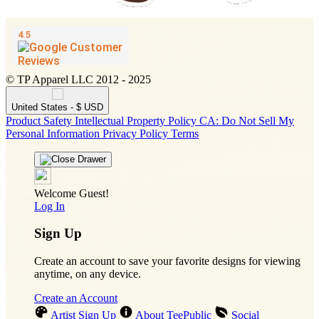
© TP Apparel LLC 2012 - 2025
United States - $ USD
Product Safety
Intellectual Property Policy
CA: Do Not Sell My
Personal Information
Privacy Policy
Terms
Welcome Guest!
Log In
Sign Up
Create an account to save your favorite designs for viewing
anytime, on any device.
Create an Account
Artist Sign Up
About TeePublic
Social