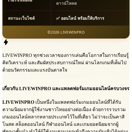
ดาวน์โหลด
สถานะเว็บไซต์
✅ ออนไลน์ พร้อมให้บริการ
©2026 LIVEWINPRO
LIVEWINPRO ทุกช่วงเวลาของการเล่นคือโอกาสในการเรียนรู้
คิดวิเคราะห์ และสัมผัสประสบการณ์ใหม่ ผ่านโลกเกมที่เต็มไป
ด้วยนวัตกรรมและแรงบันดาลใจ
เกี่ยวกับ LIVEWINPRO และแพลตฟอร์มเกมออนไลน์ครบวงจร
LIVEWINPRO
เป็นหนึ่งในแพลตฟอร์มเกมออนไลน์ที่ได้รับ
ความนิยมจากผู้ใช้งานชาวไทยอย่างต่อเนื่อง ด้วยการรวบรวม
เกมออนไลน์หลากหลายประเภทไว้ในที่เดียว ไม่ว่าจะเป็นคาสิ
โนสด สล็อตออนไลน์ กีฬาออนไลน์ และเกมยอดนิยมจากผู้
พัฒนาชั้นนำ ทำให้ผู้ใช้งานสามารถเข้าถึงความบันเทิงได้อย่าง