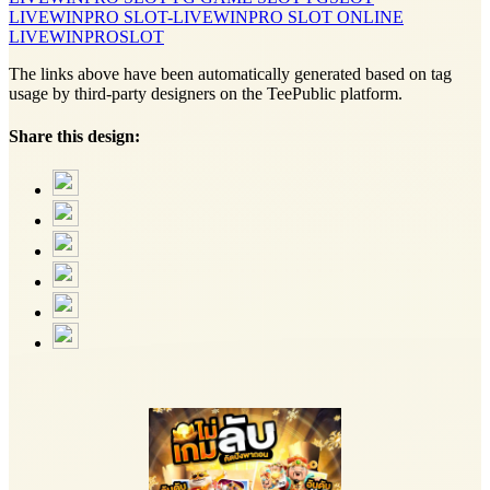
LIVEWINPRO
SLOT-LIVEWINPRO
SLOT ONLINE
LIVEWINPROSLOT
The links above have been automatically generated based on tag
usage by third-party designers on the TeePublic platform.
Share this design: