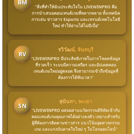
BM
“สิ่งที่ทำให้ฉันประทับใจใน
LIVEWINPRO
คือ
การนำเสนอคอนเทนต์เกมที่หลากหลาย ทั้งเทคนิค
การเล่น ข่าวสาร Esports และเทรนด์เทคโนโลยี
ใหม่ ทำให้อ่านได้ไม่มีเบื่อ”
รวิวัฒน์, จันทบุรี
RV
“
LIVEWINPRO
มีประสิทธิภาพในการโหลดข้อมูล
ที่รวดเร็ว ระบบมีความเสถียร และอัปเดตคอน
เทนต์เกมใหม่อยู่ตลอด จึงสามารถเข้าถึงข้อมูลที่
ต้องการได้ทันเวลา”
สุนันทา, พะเยา
SN
“
LIVEWINPRO
ผสมผสานนวัตกรรมดิจิทัลเข้ากับ
คอนเทนต์เกมคุณภาพได้อย่างลงตัว เหมาะสำหรับ
ผู้ที่ต้องการติดตามข่าวสาร แนวโน้มอุตสาหกรรม
เกม และแรงบันดาลใจใหม่ ๆ ในโลกออนไลน์”