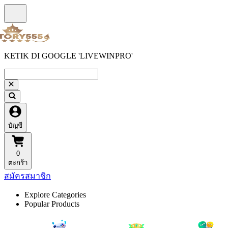
KETIK DI GOOGLE 'LIVEWINPRO'
บัญชี
0
ตะกร้า
สมัครสมาชิก
Explore Categories
Popular Products