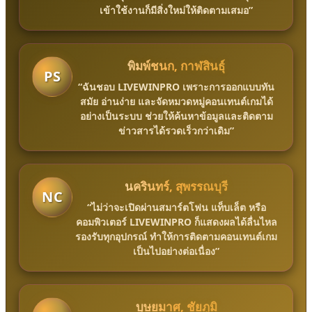
เข้าใช้งานก็มีสิ่งใหม่ให้ติดตามเสมอ”
พิมพ์ชนก, กาฬสินธุ์
PS
“ฉันชอบ
LIVEWINPRO
เพราะการออกแบบทัน
สมัย อ่านง่าย และจัดหมวดหมู่คอนเทนต์เกมได้
อย่างเป็นระบบ ช่วยให้ค้นหาข้อมูลและติดตาม
ข่าวสารได้รวดเร็วกว่าเดิม”
นครินทร์, สุพรรณบุรี
NC
“ไม่ว่าจะเปิดผ่านสมาร์ตโฟน แท็บเล็ต หรือ
คอมพิวเตอร์
LIVEWINPRO
ก็แสดงผลได้ลื่นไหล
รองรับทุกอุปกรณ์ ทำให้การติดตามคอนเทนต์เกม
เป็นไปอย่างต่อเนื่อง”
บุษยมาศ, ชัยภูมิ