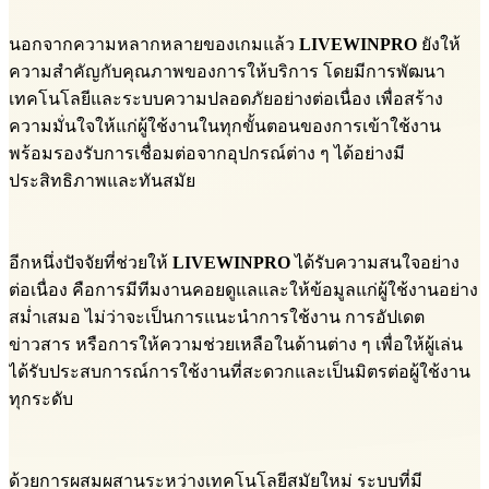
นอกจากความหลากหลายของเกมแล้ว
LIVEWINPRO
ยังให้
ความสำคัญกับคุณภาพของการให้บริการ โดยมีการพัฒนา
เทคโนโลยีและระบบความปลอดภัยอย่างต่อเนื่อง เพื่อสร้าง
ความมั่นใจให้แก่ผู้ใช้งานในทุกขั้นตอนของการเข้าใช้งาน
พร้อมรองรับการเชื่อมต่อจากอุปกรณ์ต่าง ๆ ได้อย่างมี
ประสิทธิภาพและทันสมัย
อีกหนึ่งปัจจัยที่ช่วยให้
LIVEWINPRO
ได้รับความสนใจอย่าง
ต่อเนื่อง คือการมีทีมงานคอยดูแลและให้ข้อมูลแก่ผู้ใช้งานอย่าง
สม่ำเสมอ ไม่ว่าจะเป็นการแนะนำการใช้งาน การอัปเดต
ข่าวสาร หรือการให้ความช่วยเหลือในด้านต่าง ๆ เพื่อให้ผู้เล่น
ได้รับประสบการณ์การใช้งานที่สะดวกและเป็นมิตรต่อผู้ใช้งาน
ทุกระดับ
ด้วยการผสมผสานระหว่างเทคโนโลยีสมัยใหม่ ระบบที่มี