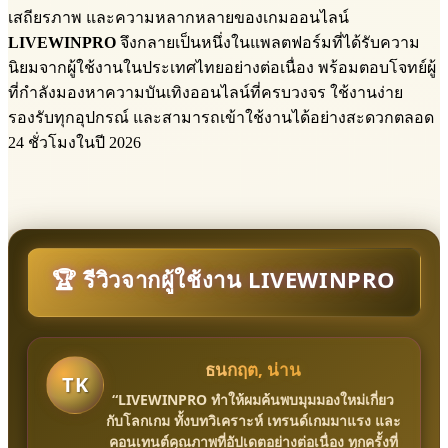
เสถียรภาพ และความหลากหลายของเกมออนไลน์
LIVEWINPRO
จึงกลายเป็นหนึ่งในแพลตฟอร์มที่ได้รับความ
นิยมจากผู้ใช้งานในประเทศไทยอย่างต่อเนื่อง พร้อมตอบโจทย์ผู้
ที่กำลังมองหาความบันเทิงออนไลน์ที่ครบวงจร ใช้งานง่าย
รองรับทุกอุปกรณ์ และสามารถเข้าใช้งานได้อย่างสะดวกตลอด
24 ชั่วโมงในปี 2026
🏆 รีวิวจากผู้ใช้งาน LIVEWINPRO
ธนกฤต, น่าน
TK
“
LIVEWINPRO
ทำให้ผมค้นพบมุมมองใหม่เกี่ยว
กับโลกเกม ทั้งบทวิเคราะห์ เทรนด์เกมมาแรง และ
คอนเทนต์คุณภาพที่อัปเดตอย่างต่อเนื่อง ทุกครั้งที่